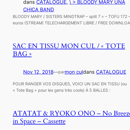
dans
CATALOGUE
, 
\ > BLOODY MARY UNA
CHICA BAND
BLOODY MARY / SISTERS MINDTRAP – split 7 » – TOFU 172 –
euros (STREAM) TELECHARGEMENT LIBRE / FREE DOWNLO
SAC EN TISSU MON CUL / « TOTE
BAG »
Nov 12, 2018
—
mon cul
dans
CATALOGUE
par
POUR RANGER VOS DISQUES, VOICI UN SAC EN TISSU (ou
« Tote Bag » pour les gens très cools) À 5 BALLES :
ATATAT & RYOKO ONO – No Breez
in Space – Cassette