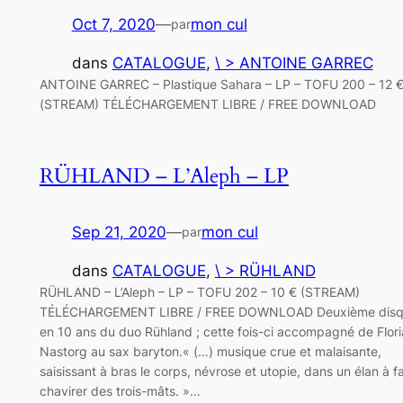
Oct 7, 2020
—
mon cul
par
dans
CATALOGUE
, 
\ > ANTOINE GARREC
ANTOINE GARREC – Plastique Sahara – LP – TOFU 200 – 12 
(STREAM) TÉLÉCHARGEMENT LIBRE / FREE DOWNLOAD
RÜHLAND – L’Aleph – LP
Sep 21, 2020
—
mon cul
par
dans
CATALOGUE
, 
\ > RÜHLAND
RÜHLAND – L’Aleph – LP – TOFU 202 – 10 € (STREAM)
TÉLÉCHARGEMENT LIBRE / FREE DOWNLOAD Deuxième dis
en 10 ans du duo Rühland ; cette fois-ci accompagné de Flor
Nastorg au sax baryton.« (…) musique crue et malaisante,
saisissant à bras le corps, névrose et utopie, dans un élan à fa
chavirer des trois-mâts. »…