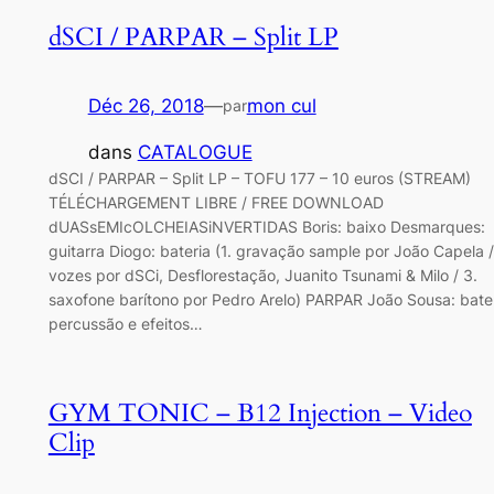
dSCI / PARPAR – Split LP
Déc 26, 2018
—
mon cul
par
dans
CATALOGUE
dSCI / PARPAR – Split LP – TOFU 177 – 10 euros (STREAM)
TÉLÉCHARGEMENT LIBRE / FREE DOWNLOAD
dUASsEMIcOLCHEIASiNVERTIDAS Boris: baixo Desmarques:
guitarra Diogo: bateria (1. gravação sample por João Capela /
vozes por dSCi, Desflorestação, Juanito Tsunami & Milo / 3.
saxofone barítono por Pedro Arelo) PARPAR João Sousa: bater
percussão e efeitos…
GYM TONIC – B12 Injection – Video
Clip