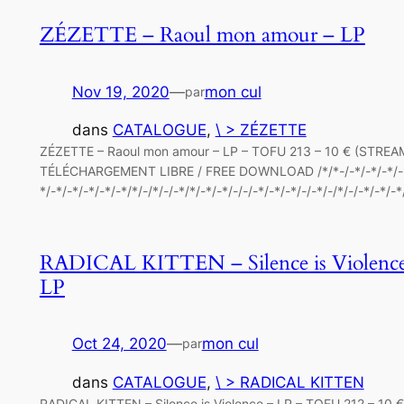
ZÉZETTE – Raoul mon amour – LP
Nov 19, 2020
—
mon cul
par
dans
CATALOGUE
, 
\ > ZÉZETTE
ZÉZETTE – Raoul mon amour – LP – TOFU 213 – 10 € (STREA
TÉLÉCHARGEMENT LIBRE / FREE DOWNLOAD /*/*-/-*/-*/-*/-
*/-*/-*/-*/-*/-*/*/-/*/-/-*/*/-*/-*/-/-/-*/-*/-*/-/-*/-/*/-/-*/-*/-*
RADICAL KITTEN – Silence is Violenc
LP
Oct 24, 2020
—
mon cul
par
dans
CATALOGUE
, 
\ > RADICAL KITTEN
RADICAL KITTEN – Silence is Violence – LP – TOFU 212 – 10 €