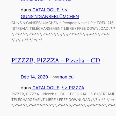
dans
CATALOGUE
, 
\ >
GUNS’N’GÄNSEBLÜMCHEN
GUNS’N’GÄNSEBLÜMCHEN – Perspectives – LP – TOFU 215
(STREAM) TÉLÉCHARGEMENT LIBRE / FREE DOWNLOAD /*/*-
*/-*/-*/-*/-*/-*/-*/-*/-*/-*/*/-/*/-/-*/*/-*/-*/-/-/-*/-*/-*/-/-
*/-/*/-/-*/-*/-*/-*/
PIZZZB, PIZZZA – Pizzzba – CD
Déc 14, 2020
—
mon cul
par
dans
CATALOGUE
, 
\ > PIZZZA
PIZZZB, PIZZZA – Pizzzba – CD – TOFU 214 – 5 € (STREAM)
TÉLÉCHARGEMENT LIBRE / FREE DOWNLOAD /*/*-/-*/-*/-*/-
*/-*/-*/-*/-*/-*/*/-/*/-/-*/*/-*/-*/-/-/-*/-*/-*/-/-*/-/*/-/-*/-*/-*