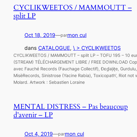
CYCLIKWEETOS / MAMMOUTT –
split LP
Oct 18, 2019
—
mon cul
par
dans
CATALOGUE
, 
\ > CYCLIKWEETOS
CYCLIKWEETOS / MAMMOUTT – split LP – TOFU 195 – 10 eu
(STREAM) TÉLÉCHARGEMENT LIBRE / FREE DOWNLOAD Cop
avec Fauché Records (Fauchage Collectif), Ɖɛɠəɭɨʈe, Gurdulu,
MisèRecords, Sinistrose (Yacine Rabia), Toxicopath’, Riot not 
Molard. Artwork : Sebastien Loraine
MENTAL DISTRESS – Pas beaucoup
d’avenir – LP
Oct 4, 2019
—
mon cul
par