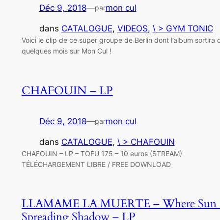
Déc 9, 2018
—
mon cul
par
dans
CATALOGUE
, 
VIDEOS
, 
\ > GYM TONIC
Voici le clip de ce super groupe de Berlin dont l’album sortira d
quelques mois sur Mon Cul !
CHAFOUIN – LP
Déc 9, 2018
—
mon cul
par
dans
CATALOGUE
, 
\ > CHAFOUIN
CHAFOUIN – LP – TOFU 175 – 10 euros (STREAM)
TÉLÉCHARGEMENT LIBRE / FREE DOWNLOAD
LLAMAME LA MUERTE – Where Sun i
Spreading Shadow – LP