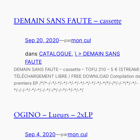
DEMAIN SANS FAUTE – cassette
Sep 20, 2020
—
mon cul
par
dans
CATALOGUE
, 
\ > DEMAIN SANS
FAUTE
DEMAIN SANS FAUTE – cassette – TOFU 210 – 5 € (STREAM)
TÉLÉCHARGEMENT LIBRE / FREE DOWNLOAD Compilation de
premiers EP /*/*-/-*/-*/-*/-*/-*/-*/-*/-*/-*/-*/*/-/*/-/-*/*/-*/-
*/-/-/-*/-*/-*/-/-*/-/*/-/-*/-*/-*/-*/
OGINO – Lueurs – 2xLP
Sep 4, 2020
—
mon cul
par