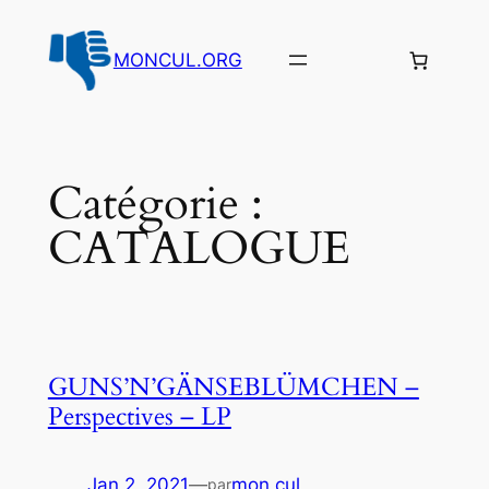
Aller
au
MONCUL.ORG
contenu
Catégorie :
CATALOGUE
GUNS’N’GÄNSEBLÜMCHEN –
Perspectives – LP
Jan 2, 2021
—
mon cul
par