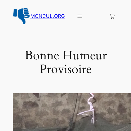
Aller
au
MONCUL.ORG
contenu
Bonne Humeur
Provisoire