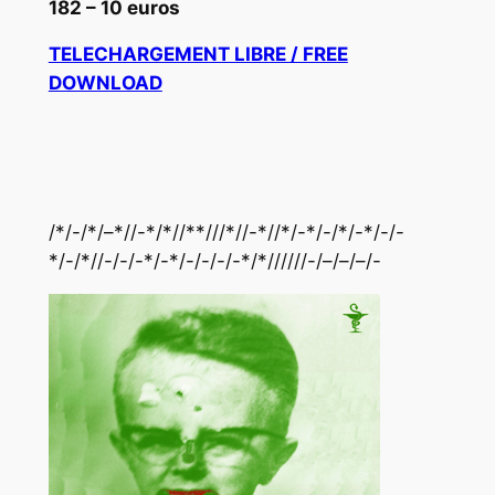
182 – 10 euros
TELECHARGEMENT LIBRE / FREE
DOWNLOAD
/*/-/*/–*//-*/*//**///*//-*//*/-*/-/*/-*/-/-
*/-/*//-/-/-*/-*/-/-/-/-*/*//////-/–/–/–/-