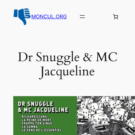
Aller
au
MONCUL.ORG
contenu
Dr Snuggle & MC
Jacqueline