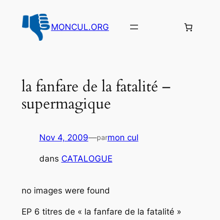
Aller
au
MONCUL.ORG
contenu
la fanfare de la fatalité –
supermagique
Nov 4, 2009
—
mon cul
par
dans
CATALOGUE
no images were found
EP 6 titres de « la fanfare de la fatalité »