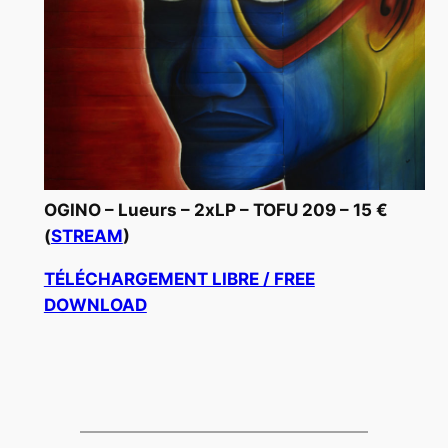
OGINO –
Lueurs
– 2xLP – TOFU 209 – 15 €
(
STREAM
)
TÉLÉCHARGEMENT LIBRE / FREE
DOWNLOAD