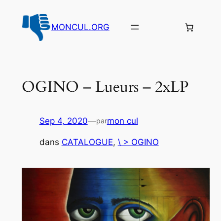
Aller
au
MONCUL.ORG
contenu
OGINO – Lueurs – 2xLP
Sep 4, 2020
—
mon cul
par
dans
CATALOGUE
, 
\ > OGINO