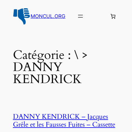
Aller
au
MONCUL.ORG
contenu
Catégorie :
\ >
DANNY
KENDRICK
DANNY KENDRICK – Jacques
Grêle et les Fausses Fuites – Cassette