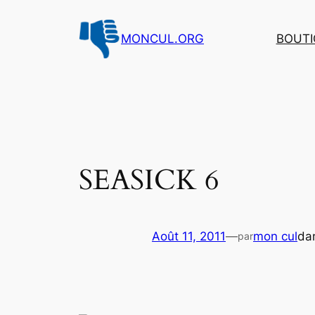
Aller
au
MONCUL.ORG
BOUTI
contenu
SEASICK 6
Août 11, 2011
—
mon cul
da
par