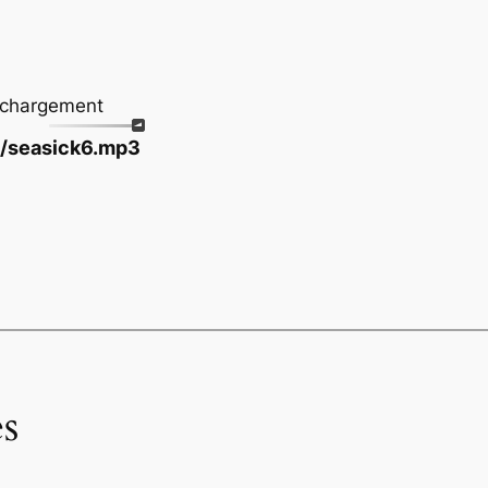
échargement
io/seasick6.mp3
s