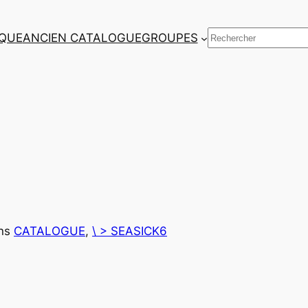
Rechercher
QUE
ANCIEN CATALOGUE
GROUPES
ns
CATALOGUE
, 
\ > SEASICK6