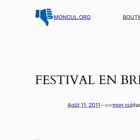
Aller
au
MONCUL.ORG
BOUTI
contenu
FESTIVAL EN BRET
Août 11, 2011
—
mon cul
da
par