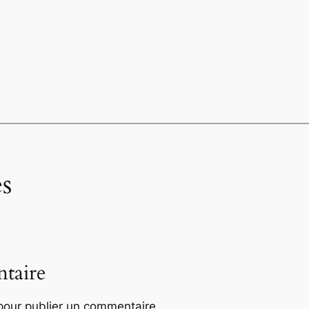
s
taire
our publier un commentaire.