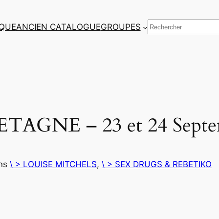
Rechercher
QUE
ANCIEN CATALOGUE
GROUPES
AGNE – 23 et 24 Septe
ns
\ > LOUISE MITCHELS
, 
\ > SEX DRUGS & REBETIKO