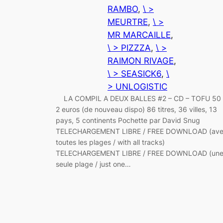
RAMBO
, 
\ >
MEURTRE
, 
\ >
MR MARCAILLE
, 
\ > PIZZZA
, 
\ >
RAIMON RIVAGE
, 
\ > SEASICK6
, 
\
> UNLOGISTIC
LA COMPIL A DEUX BALLES #2 – CD – TOFU 50 
2 euros (de nouveau dispo) 86 titres, 36 villes, 13
pays, 5 continents Pochette par David Snug
TELECHARGEMENT LIBRE / FREE DOWNLOAD (av
toutes les plages / with all tracks)
TELECHARGEMENT LIBRE / FREE DOWNLOAD (un
seule plage / just one…