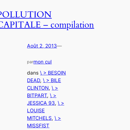
POLLUTION
CAPITALE – compilation
Août 2, 2013
—
mon cul
par
dans
\ > BESOIN
DEAD
, 
\ > BILE
CLINTON
, 
\ >
BITPART
, 
\ >
JESSICA 93
, 
\ >
LOUISE
MITCHELS
, 
\ >
MISSFIST