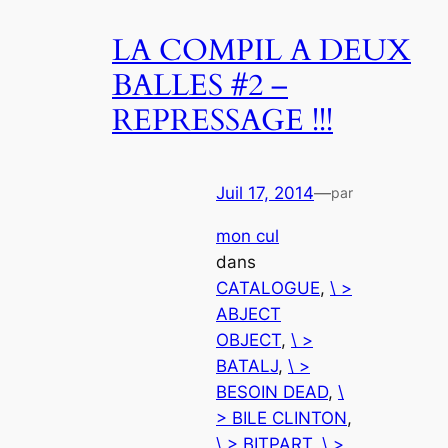
LA COMPIL A DEUX
BALLES #2 –
REPRESSAGE !!!
Juil 17, 2014
—
par
mon cul
dans
CATALOGUE
, 
\ >
ABJECT
OBJECT
, 
\ >
BATALJ
, 
\ >
BESOIN DEAD
, 
\
> BILE CLINTON
, 
\ > BITPART
, 
\ >