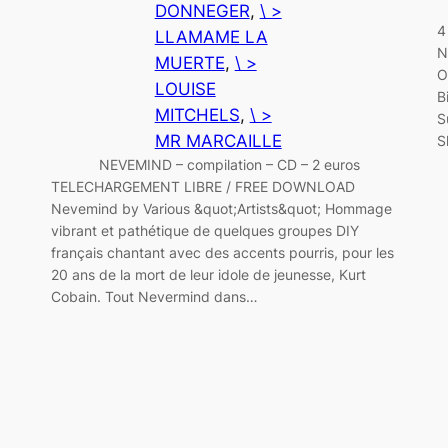
DONNEGER
, 
\ >
4
LLAMAME LA
N
MUERTE
, 
\ >
O
LOUISE
B
MITCHELS
, 
\ >
S
MR MARCAILLE
S
NEVEMIND – compilation – CD – 2 euros
TELECHARGEMENT LIBRE / FREE DOWNLOAD
Nevemind by Various &quot;Artists&quot; Hommage
vibrant et pathétique de quelques groupes DIY
français chantant avec des accents pourris, pour les
20 ans de la mort de leur idole de jeunesse, Kurt
Cobain. Tout Nevermind dans…