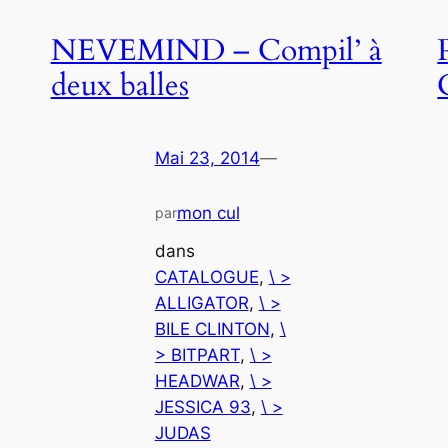
NEVEMIND – Compil’ à
deux balles
Mai 23, 2014
—
mon cul
par
dans
CATALOGUE
, 
\ >
ALLIGATOR
, 
\ >
BILE CLINTON
, 
\
> BITPART
, 
\ >
HEADWAR
, 
\ >
JESSICA 93
, 
\ >
JUDAS