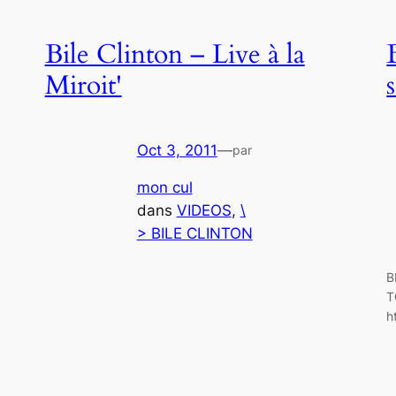
Bile Clinton – Live à la
Miroit'
Oct 3, 2011
—
par
mon cul
dans
VIDEOS
, 
\
> BILE CLINTON
B
T
h