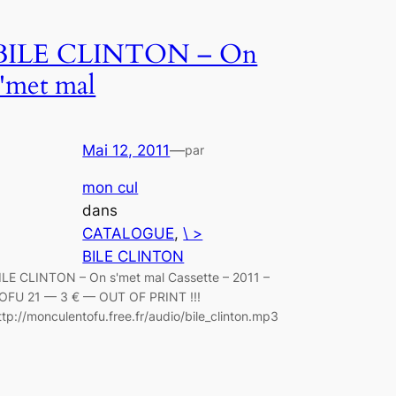
BILE CLINTON – On
s'met mal
Mai 12, 2011
—
par
mon cul
dans
CATALOGUE
, 
\ >
BILE CLINTON
ILE CLINTON – On s'met mal Cassette – 2011 –
OFU 21 — 3 € — OUT OF PRINT !!!
ttp://monculentofu.free.fr/audio/bile_clinton.mp3