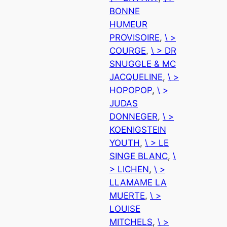
BONNE
HUMEUR
PROVISOIRE
, 
\ >
COURGE
, 
\ > DR
SNUGGLE & MC
JACQUELINE
, 
\ >
HOPOPOP
, 
\ >
JUDAS
DONNEGER
, 
\ >
KOENIGSTEIN
YOUTH
, 
\ > LE
SINGE BLANC
, 
\
> LICHEN
, 
\ >
LLAMAME LA
MUERTE
, 
\ >
LOUISE
MITCHELS
, 
\ >