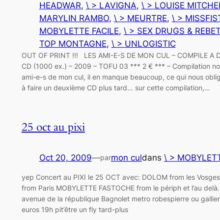
HEADWAR
, 
\ > LAVIGNA
, 
\ > LOUISE MITCHE
MARYLIN RAMBO
, 
\ > MEURTRE
, 
\ > MISSFIS
MOBYLETTE FACILE
, 
\ > SEX DRUGS & REBET
TOP MONTAGNE
, 
\ > UNLOGISTIC
OUT OF PRINT !!! LES AMI-E-S DE MON CUL – COMPILE A 
CD (1000 ex.) – 2009 – TOFU 03 *** 2 € *** – Compilation n
ami-e-s de mon cul, il en manque beaucoup, ce qui nous obli
à faire un deuxième CD plus tard… sur cette compilation,…
25 oct au pixi
Oct 20, 2009
—
mon cul
dans
\ > MOBYLETT
par
yep Concert au PIXI le 25 OCT avec: DOLOM from les Vosg
from Paris MOBYLETTE FASTOCHE from le périph et l’au delà…
avenue de la république Bagnolet metro robespierre ou gallieni
euros 19h pit’être un fly tard-plus