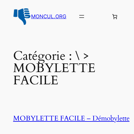
Aller
au
MONCUL.ORG
contenu
Catégorie :
\ >
MOBYLETTE
FACILE
MOBYLETTE FACILE – Démobylette