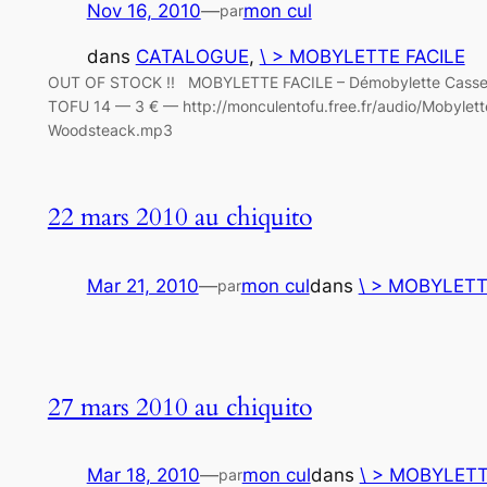
Nov 16, 2010
—
mon cul
par
dans
CATALOGUE
, 
\ > MOBYLETTE FACILE
OUT OF STOCK !! MOBYLETTE FACILE – Démobylette Casset
TOFU 14 — 3 € — http://monculentofu.free.fr/audio/Mobylett
Woodsteack.mp3
22 mars 2010 au chiquito
Mar 21, 2010
—
mon cul
dans
\ > MOBYLETT
par
27 mars 2010 au chiquito
Mar 18, 2010
—
mon cul
dans
\ > MOBYLETT
par