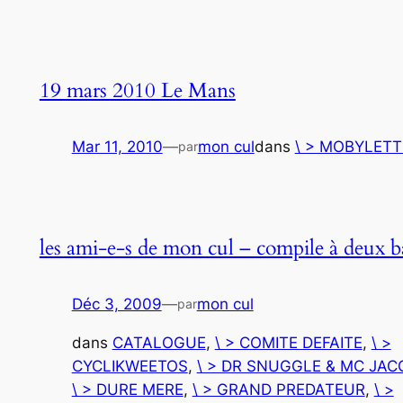
19 mars 2010 Le Mans
Mar 11, 2010
—
mon cul
dans
\ > MOBYLETT
par
les ami-e-s de mon cul – compile à deux ba
Déc 3, 2009
—
mon cul
par
dans
CATALOGUE
, 
\ > COMITE DEFAITE
, 
\ >
CYCLIKWEETOS
, 
\ > DR SNUGGLE & MC JAC
\ > DURE MERE
, 
\ > GRAND PREDATEUR
, 
\ >