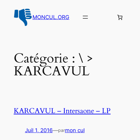
Aller
au
MONCUL.ORG
contenu
Catégorie :
\ >
KARCAVUL
KARCAVUL – Intersaone – LP
Juil 1, 2016
—
mon cul
par