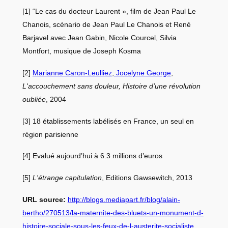
[1]
“Le cas du docteur Laurent », film de Jean Paul Le
Chanois, scénario de Jean Paul Le Chanois et René
Barjavel avec Jean Gabin, Nicole Courcel, Silvia
Montfort, musique de Joseph Kosma
[2]
Marianne Caron-Leulliez
,
Jocelyne George
,
L'accouchement sans douleur, Histoire d’une révolution
oubliée
, 2004
[3]
18 établissements labélisés en France, un seul en
région parisienne
[4]
Evalué aujourd’hui à 6.3 millions d’euros
[5]
L'étrange capitulation
, Editions Gawsewitch, 2013
URL source:
http://blogs.mediapart.fr/blog
/alain-
bertho/270513/la-matern
ite-des-bluets-un-monument-d-
histoire-sociale-sous-les-
feux-de-l-austerite-socialiste