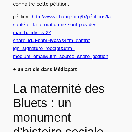
connaitre cette pétition.
http://www.change.org/fr/pétit
ions/la-
pétition :
santé-et-la-formation-
ne-sont-pas-des-
marchandises-2
?
share_id=FbbprHvxsx&utm_campa
ign=signature_receipt&utm_
medium=email&utm_source=share_
petition
+ un article dans Médiapart
La maternité des
Bluets : un
monument
d’histoire sociale