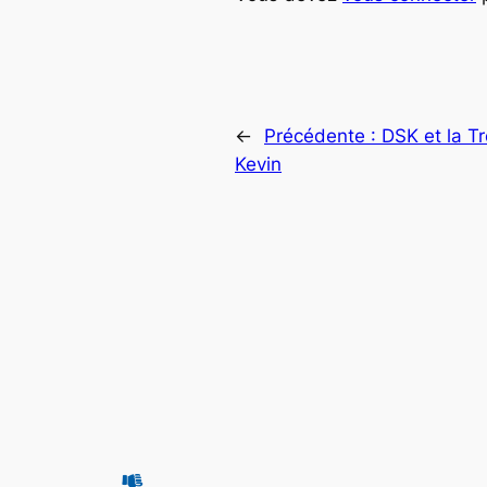
←
Précédente :
DSK et la T
Kevin