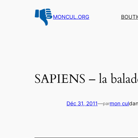
Aller
au
MONCUL.ORG
BOUTI
contenu
SAPIENS – la balade
Déc 31, 2011
—
mon cul
da
par