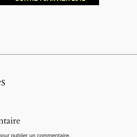
s
taire
our publier un commentaire.