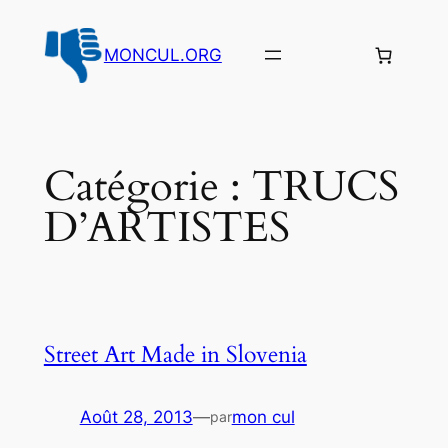
Aller
au
MONCUL.ORG
contenu
Catégorie :
TRUCS
D’ARTISTES
Street Art Made in Slovenia
Août 28, 2013
—
mon cul
par