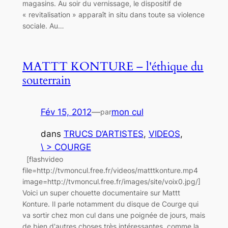
magasins. Au soir du vernissage, le dispositif de
« revitalisation » apparaît in situ dans toute sa violence
sociale. Au…
MATTT KONTURE – l'éthique du
souterrain
Fév 15, 2012
—
mon cul
par
dans
TRUCS D’ARTISTES
, 
VIDEOS
, 
\ > COURGE
[flashvideo
file=http://tvmoncul.free.fr/videos/matttkonture.mp4
image=http://tvmoncul.free.fr/images/site/voix0.jpg/]
Voici un super chouette documentaire sur Mattt
Konture. Il parle notamment du disque de Courge qui
va sortir chez mon cul dans une poignée de jours, mais
de bien d'autres choses très intéressantes, comme la