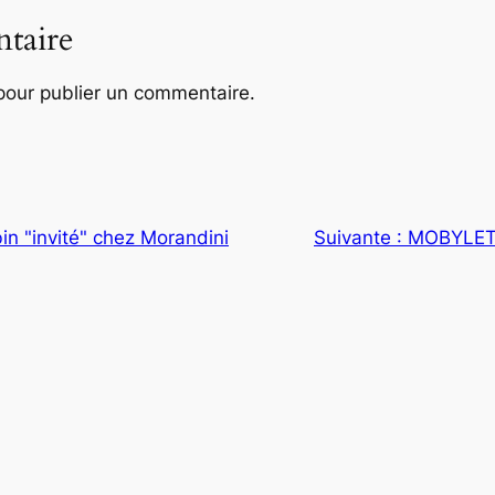
taire
our publier un commentaire.
in "invité" chez Morandini
Suivante :
MOBYLETT