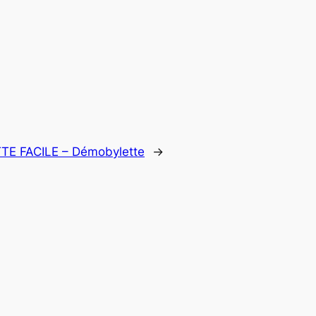
E FACILE – Démobylette
→