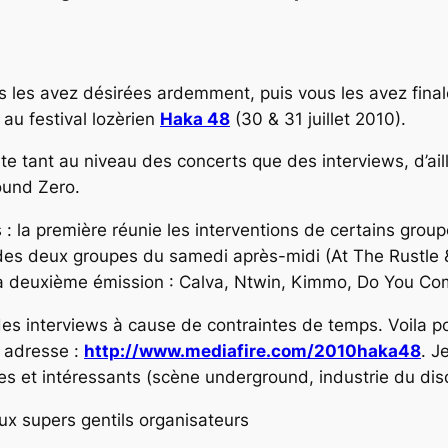
 les avez désirées ardemment, puis vous les avez finale
au festival lozèrien
Haka 48
(30 & 31 juillet 2010).
nte tant au niveau des concerts que des interviews, d’ai
ound Zero.
 : la première réunie les interventions de certains grou
 des deux groupes du samedi après-midi (At The Rustle 
 deuxième émission : Calva, Ntwin, Kimmo, Do You Com
des interviews à cause de contraintes de temps. Voila p
e adresse :
http://www.mediafire.com/2010haka48
. J
s et intéressants (scène underground, industrie du di
ux supers gentils organisateurs