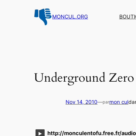
Aller
au
MONCUL.ORG
BOUTI
contenu
Underground Zero – 
Nov 14, 2010
—
mon cul
da
par
http://monculentofu.free.fr/