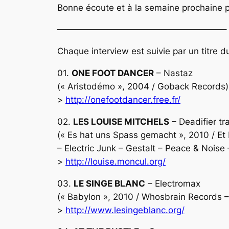
Bonne écoute et à la semaine prochaine p
———————————————————–
Chaque interview est suivie par un titre d
01.
ONE FOOT DANCER
– Nastaz
(« Aristodémo », 2004 / Goback Records) 
>
http://onefootdancer.free.fr/
02.
LES LOUISE MITCHELS
– Deadifier tr
(« Es hat uns Spass gemacht », 2010 / Et 
– Electric Junk – Gestalt – Peace & Noise 
>
http://louise.moncul.org/
03.
LE SINGE BLANC
– Electromax
(« Babylon », 2010 / Whosbrain Records 
>
http://www.lesingeblanc.org/