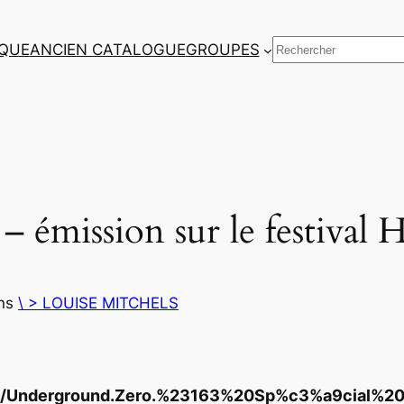
Rechercher
QUE
ANCIEN CATALOGUE
GROUPES
émission sur le festival 
ns
\ > LOUISE MITCHELS
audio/Underground.Zero.%23163%20Sp%c3%a9cial