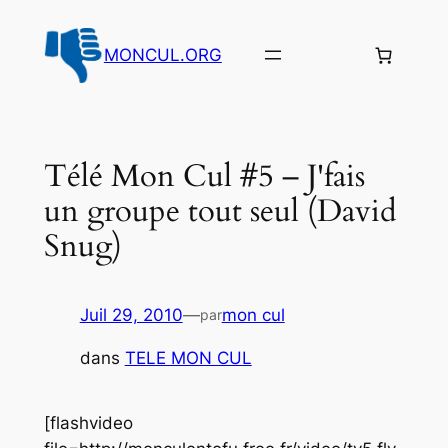
Aller
au
MONCUL.ORG
contenu
Télé Mon Cul #5 – J'fais
un groupe tout seul (David
Snug)
Juil 29, 2010
—
mon cul
par
dans
TELE MON CUL
[flashvideo