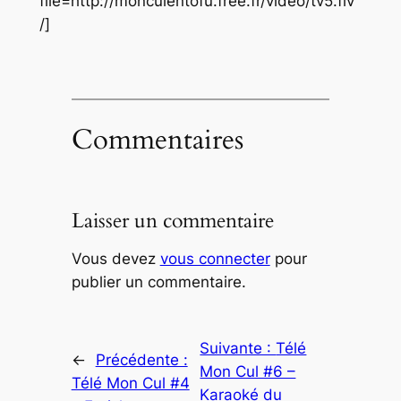
file=http://monculentofu.free.fr/video/tv5.flv
/]
Commentaires
Laisser un commentaire
Vous devez
vous connecter
pour
publier un commentaire.
Suivante :
Télé
←
Précédente :
Mon Cul #6 –
Télé Mon Cul #4
Karaoké du