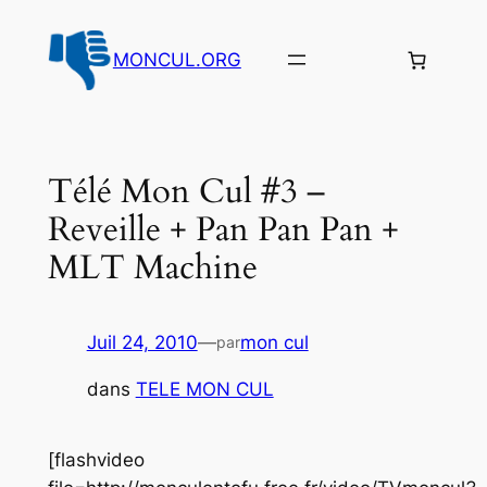
Aller
au
MONCUL.ORG
contenu
Télé Mon Cul #3 –
Reveille + Pan Pan Pan +
MLT Machine
Juil 24, 2010
—
mon cul
par
dans
TELE MON CUL
[flashvideo