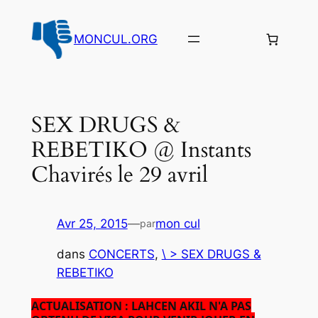
Aller
au
MONCUL.ORG
contenu
SEX DRUGS &
REBETIKO @ Instants
Chavirés le 29 avril
Avr 25, 2015
—
mon cul
par
dans
CONCERTS
, 
\ > SEX DRUGS &
REBETIKO
ACTUALISATION : LAHCEN AKIL N'A PAS