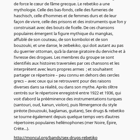
de force le cœur de l’âme grecque. Le rebetiko a une
mythologie. Celle des bas-fonds, celle des fumeries de
haschisch, celle d’hommes et de femmes durs et de leur
façon de vivre, celle des prisons et des instruments que l’on y
construisait avec des bouts de ficelle. De ces chansons
populaires émergent la figure mythique du mangkas,
affublé de son couteau, de son komboloï et de son
bouzouki, et une danse, le zeïbekiko, qui doit autant au pas
du guerrier ottoman, qu’à la danse giratoire du derviche et à
l’ivresse des drogues. Les membres du groupe se sont
identifiés aux histoires traversées par ces chansons et les
interprètent avec leurs propres armes ; et souhaitent
partager ce répertoire – peu connu en dehors des cercles
grecs – avec ceux qui se retrouvent pour des raisons
diverses dans sa réalité, ou dans son mythe. Après s’être
centrés sur le répertoire enregistré entre 1922 et 1936, qui
voit d’abord la prééminence des instrumentations turques
(santouri, oud, kanun, violon), puis l’émergence du style
piréote (bouzouki, baglamas, guitare), Sex drugs & rebetiko
se tourne également depuis quelque temps vers d’autres
répertoires populaires hellénophones (mer Noire, Épire,
Crète…).
http://moncul.org/bands/sex-drugs-rebetiko