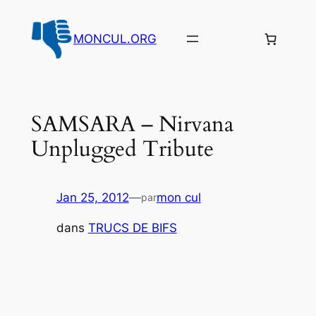
Aller
au
MONCUL.ORG
contenu
SAMSARA – Nirvana
Unplugged Tribute
Jan 25, 2012
—
mon cul
par
dans
TRUCS DE BIFS