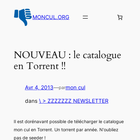
Aller
au
MONCUL.ORG
contenu
NOUVEAU : le catalogue
en Torrent !!
Avr 4, 2013
—
mon cul
par
dans
\ > ZZZZZZZ NEWSLETTER
Il est dorénavant possible de télécharger le catalogue
mon cul en Torrent. Un torrent par année. N'oubliez
pas de seeder !