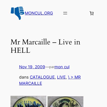
Aller
au
MONCUL.ORG
contenu
Mr Marcaille – Live in
HELL
Nov 19, 2009
—
mon cul
par
dans
CATALOGUE
, 
LIVE
, 
\ > MR
MARCAILLE