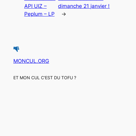
API UIZ –
dimanche 21 janvier !
Peplum – LP
→
MONCUL.ORG
ET MON CUL C'EST DU TOFU ?