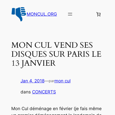
Aller
au
MONCUL.ORG
contenu
MON CUL VEND SES
DISQUES SUR PARIS LE
13 JANVIER
Jan 4, 2018
—
mon cul
par
dans
CONCERTS
Mon Cul déménage en février (je fais même