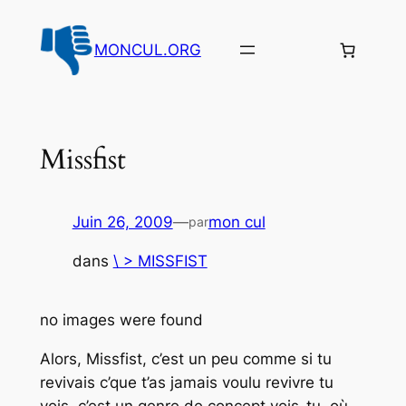
Aller
au
MONCUL.ORG
contenu
Missfist
Juin 26, 2009
—
mon cul
par
dans
\ > MISSFIST
no images were found
Alors, Missfist, c’est un peu comme si tu
revivais c’que t’as jamais voulu revivre tu
vois, c’est un genre de concept vois-tu, où,