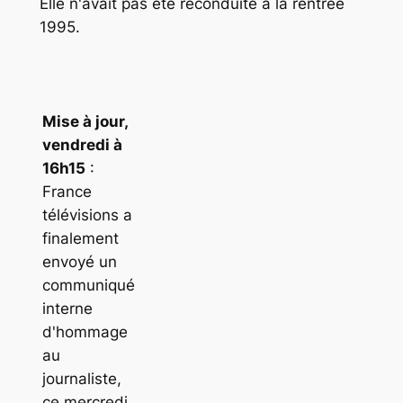
Elle n'avait pas été reconduite à la rentrée
1995.
Mise à jour,
vendredi à
16h15
:
France
télévisions a
finalement
envoyé un
communiqué
interne
d'hommage
au
journaliste,
ce mercredi.