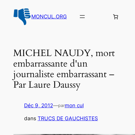
Aller
au
MONCUL.ORG
contenu
MICHEL NAUDY, mort
embarrassante d'un
journaliste embarrassant –
Par Laure Daussy
Déc 9, 2012
—
mon cul
par
dans
TRUCS DE GAUCHISTES