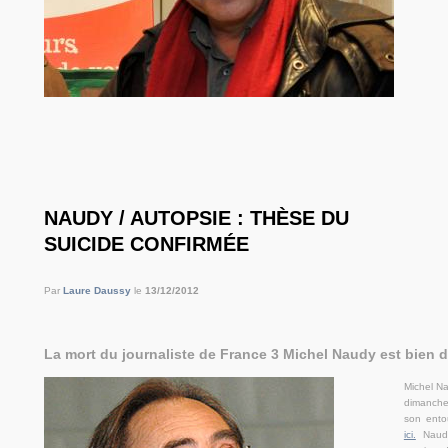
NAUDY / AUTOPSIE : THÈSE DU
SUICIDE CONFIRMÉE
Par
Laure Daussy
le
13/12/2012
La mort du journaliste de France 3 Michel Naudy est bien d
Michel N
dimanche 
son ento
ici.
Naud