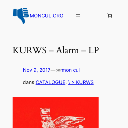
Aller
au
MONCUL.ORG
contenu
KURWS – Alarm – LP
Nov 9, 2017
—
mon cul
par
dans
CATALOGUE
, 
\ > KURWS