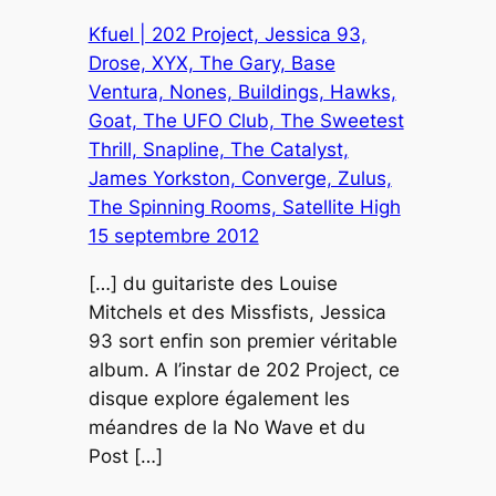
Kfuel | 202 Project, Jessica 93,
Drose, XYX, The Gary, Base
Ventura, Nones, Buildings, Hawks,
Goat, The UFO Club, The Sweetest
Thrill, Snapline, The Catalyst,
James Yorkston, Converge, Zulus,
The Spinning Rooms, Satellite High
15 septembre 2012
[…] du guitariste des Louise
Mitchels et des Missfists, Jessica
93 sort enfin son premier véritable
album. A l’instar de 202 Project, ce
disque explore également les
méandres de la No Wave et du
Post […]