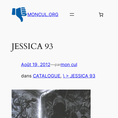
Aller
au
MONCUL.ORG
contenu
JESSICA 93
Août 19, 2012
—
mon cul
par
dans
CATALOGUE
, 
\ > JESSICA 93