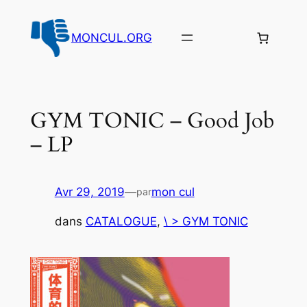
Aller
au
MONCUL.ORG
contenu
GYM TONIC – Good Job
– LP
Avr 29, 2019
—
mon cul
par
dans
CATALOGUE
, 
\ > GYM TONIC