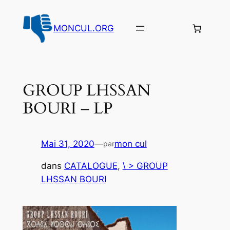
Aller
au
MONCUL.ORG
contenu
GROUP LHSSAN
BOURI – LP
Mai 31, 2020
—
mon cul
par
dans
CATALOGUE
, 
\ > GROUP
LHSSAN BOURI