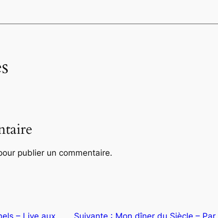
s
taire
our publier un commentaire.
hels – Live aux
Suivante :
Mon dîner du Siècle – Par