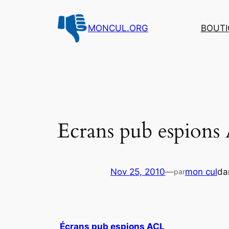
Aller
au
MONCUL.ORG
BOUTI
contenu
Ecrans pub espion
Nov 25, 2010
—
mon cul
da
par
Écrans pub espions ACL