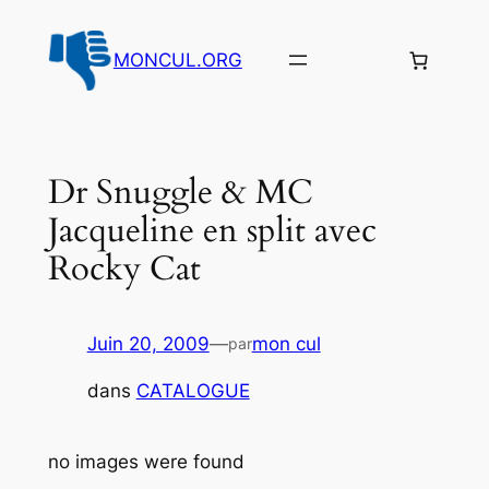
Aller
au
MONCUL.ORG
contenu
Dr Snuggle & MC
Jacqueline en split avec
Rocky Cat
Juin 20, 2009
—
mon cul
par
dans
CATALOGUE
no images were found