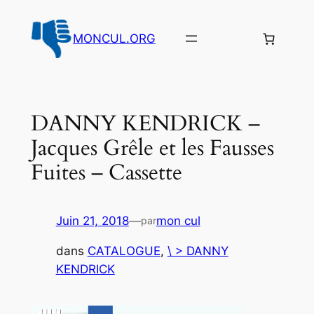
Aller
au
MONCUL.ORG
contenu
DANNY KENDRICK –
Jacques Grêle et les Fausses
Fuites – Cassette
Juin 21, 2018
—
mon cul
par
dans
CATALOGUE
, 
\ > DANNY
KENDRICK