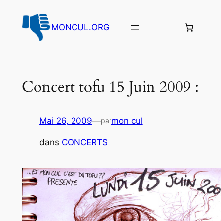
Aller
au
MONCUL.ORG
contenu
Concert tofu 15 Juin 2009 :
Mai 26, 2009
—
mon cul
par
dans
CONCERTS