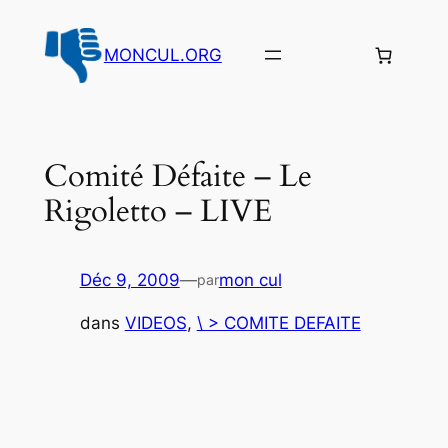
Aller
au
MONCUL.ORG
contenu
Comité Défaite – Le
Rigoletto – LIVE
Déc 9, 2009
—
mon cul
par
dans
VIDEOS
, 
\ > COMITE DEFAITE