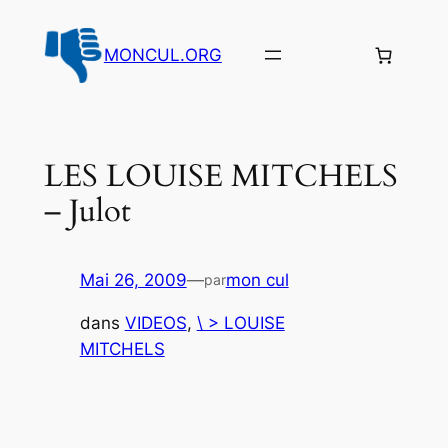
Aller
au
MONCUL.ORG
contenu
LES LOUISE MITCHELS
– Julot
Mai 26, 2009
—
mon cul
par
dans
VIDEOS
, 
\ > LOUISE
MITCHELS