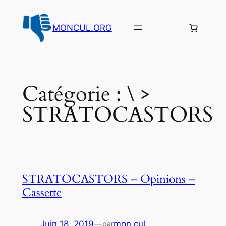
Aller
au
MONCUL.ORG
contenu
Catégorie :
\ >
STRATOCASTORS
STRATOCASTORS – Opinions –
Cassette
Juin 18, 2019
—
mon cul
par