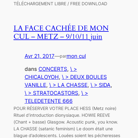
TÉLÉCHARGEMENT LIBRE / FREE DOWNLOAD
LA FACE CACHÉE DE MON
CUL – METZ – 9/10/11 juin
Avr 21, 2017
—
mon cul
par
dans
CONCERTS
, 
\ >
CHICALOYOH
, 
\ > DEUX BOULES
VANILLE
, 
\ > LA CHASSE
, 
\ > SIDA
, 
\ > STRATOCASTORS
, 
\ >
TELEDETENTE 666
POUR RÉSERVER VOTRE PLACE HESS (Metz noire)
Rituel d’introduction dionysiaque. HOWIE REEVE
(Chant + basse) Glasgow. Acoustic punk, you know.
LA CHASSE (satanic feminism) Le doom était une
blague d’adolescents. Louées soient les pécheresses