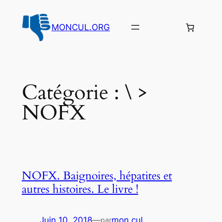
Aller
au
MONCUL.ORG
contenu
Catégorie :
\ >
NOFX
NOFX. Baignoires, hépatites et
autres histoires. Le livre !
Juin 10, 2018
—
mon cul
par