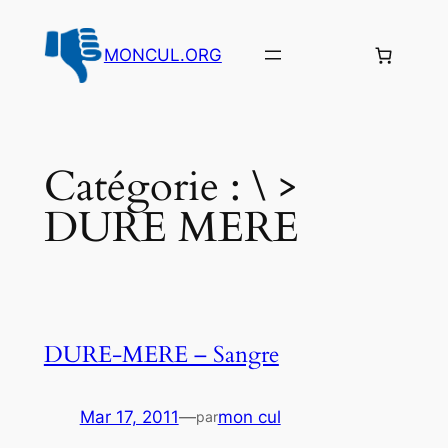
Aller
au
MONCUL.ORG
contenu
Catégorie :
\ >
DURE MERE
DURE-MERE – Sangre
Mar 17, 2011
—
mon cul
par