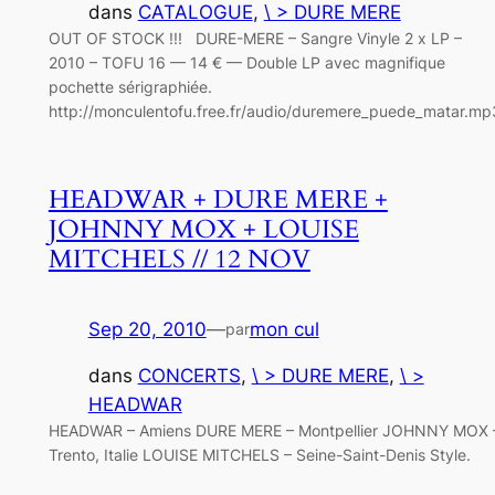
dans
CATALOGUE
, 
\ > DURE MERE
OUT OF STOCK !!! DURE-MERE – Sangre Vinyle 2 x LP –
2010 – TOFU 16 — 14 € — Double LP avec magnifique
pochette sérigraphiée.
http://monculentofu.free.fr/audio/duremere_puede_matar.mp
HEADWAR + DURE MERE +
JOHNNY MOX + LOUISE
MITCHELS // 12 NOV
Sep 20, 2010
—
mon cul
par
dans
CONCERTS
, 
\ > DURE MERE
, 
\ >
HEADWAR
HEADWAR – Amiens DURE MERE – Montpellier JOHNNY MOX 
Trento, Italie LOUISE MITCHELS – Seine-Saint-Denis Style.