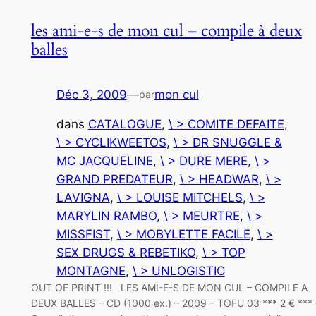
les ami-e-s de mon cul – compile à deux
balles
Déc 3, 2009
—
mon cul
par
dans
CATALOGUE
, 
\ > COMITE DEFAITE
, 
\ > CYCLIKWEETOS
, 
\ > DR SNUGGLE &
MC JACQUELINE
, 
\ > DURE MERE
, 
\ >
GRAND PREDATEUR
, 
\ > HEADWAR
, 
\ >
LAVIGNA
, 
\ > LOUISE MITCHELS
, 
\ >
MARYLIN RAMBO
, 
\ > MEURTRE
, 
\ >
MISSFIST
, 
\ > MOBYLETTE FACILE
, 
\ >
SEX DRUGS & REBETIKO
, 
\ > TOP
MONTAGNE
, 
\ > UNLOGISTIC
OUT OF PRINT !!! LES AMI-E-S DE MON CUL – COMPILE A
DEUX BALLES – CD (1000 ex.) – 2009 – TOFU 03 *** 2 € *** 