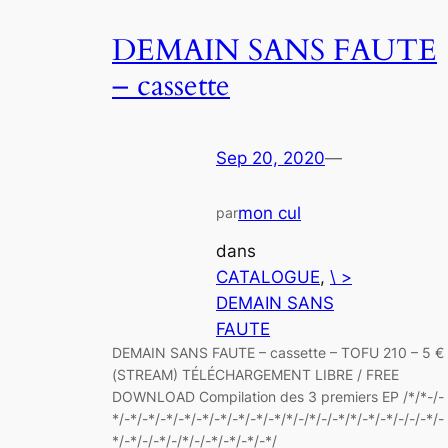
DEMAIN SANS FAUTE
– cassette
Sep 20, 2020
—
mon cul
par
dans
CATALOGUE
, 
\ >
DEMAIN SANS
FAUTE
DEMAIN SANS FAUTE – cassette – TOFU 210 – 5 €
(STREAM) TÉLÉCHARGEMENT LIBRE / FREE
DOWNLOAD Compilation des 3 premiers EP /*/*-/-
*/-*/-*/-*/-*/-*/-*/-*/-*/-*/*/-/*/-/-*/*/-*/-*/-/-/-*/-
*/-*/-/-*/-/*/-/-*/-*/-*/-*/