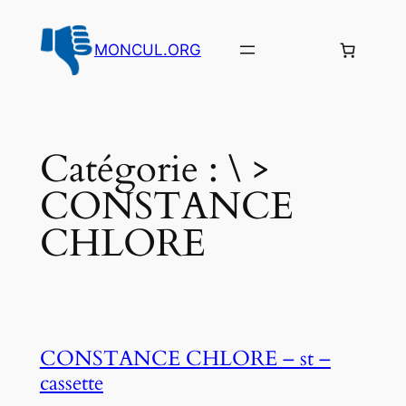
Aller
au
MONCUL.ORG
contenu
Catégorie :
\ >
CONSTANCE
CHLORE
CONSTANCE CHLORE – st –
cassette