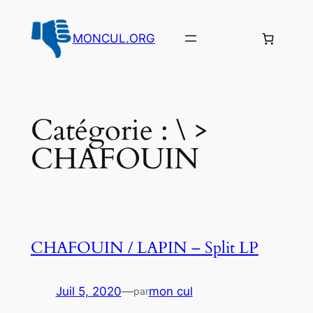
Aller
au
MONCUL.ORG
contenu
Catégorie :
\ >
CHAFOUIN
CHAFOUIN / LAPIN – Split LP
Juil 5, 2020
—
mon cul
par