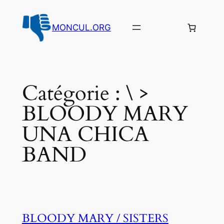
Aller
au
MONCUL.ORG
contenu
Catégorie :
\ >
BLOODY MARY
UNA CHICA
BAND
BLOODY MARY / SISTERS