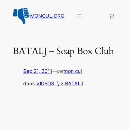
Aller
au
MONCUL.ORG
contenu
BATALJ – Soap Box Club
Sep 21, 2011
—
mon cul
par
dans
VIDEOS
, 
\ > BATALJ