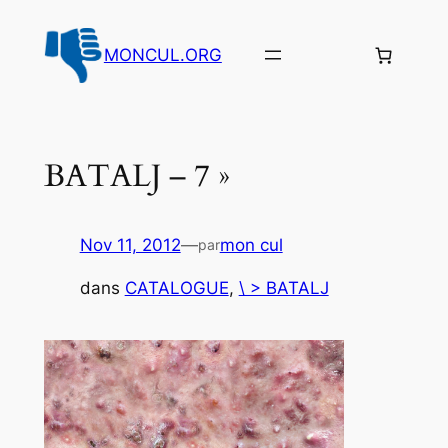
Aller
au
MONCUL.ORG
contenu
BATALJ – 7 »
Nov 11, 2012
—
mon cul
par
dans
CATALOGUE
, 
\ > BATALJ