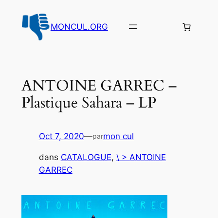
Aller
au
MONCUL.ORG
contenu
ANTOINE GARREC –
Plastique Sahara – LP
Oct 7, 2020
—
mon cul
par
dans
CATALOGUE
, 
\ > ANTOINE
GARREC