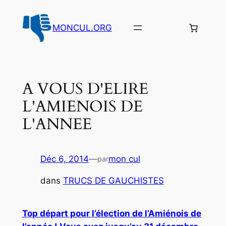
Aller
au
MONCUL.ORG
contenu
A VOUS D'ELIRE
L'AMIENOIS DE
L'ANNEE
Déc 6, 2014
—
mon cul
par
dans
TRUCS DE GAUCHISTES
Top départ pour l’élection de l’Amiénois de