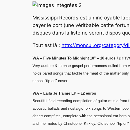
Mississippi Records est un incroyable label
payer le port (une véritbable petite fortu
disques dans la liste ne seront dispos qu
Tout est là :
http://moncul.org/category/
di
(arri
V/A – Five Minutes To Midnight 10" – 10 euros
Very austere & intense gospel performances culled from ve
holds bared songs that tackle the meat of the matter only
school "tip on" cover.
V/A – Laila Je T'aime LP – 12 euros
Beautiful field recording compilation of guitar music from
acoustic ballads and nostalgic folk songs to Western pop 
desert campfires, complete with the occasional car horn or
and liner notes by Christopher Kirkley. Old school "tip on"