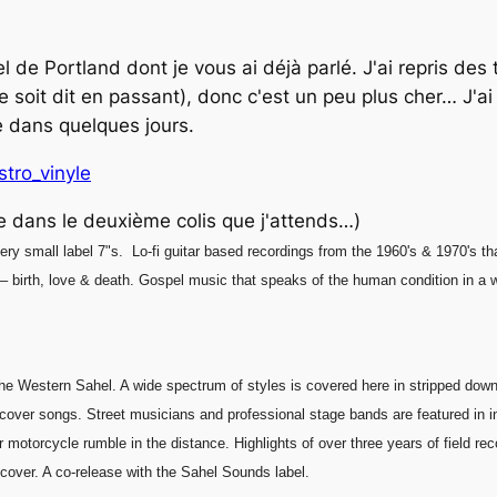
 de Portland dont je vous ai déjà parlé. J'ai repris des t
ne soit dit en passant), donc c'est un peu plus cher… J'a
e dans quelques jours.
stro_vinyle
ve dans le deuxième colis que j'attends…)
ry small label 7"s. Lo-fi guitar based recordings from the 1960's & 1970's tha
 – birth, love & death. Gospel music that speaks of the human condition in a w
 the Western Sahel. A wide spectrum of styles is covered here in stripped down
cover songs. Street musicians and professional stage bands are featured in i
 motorcycle rumble in the distance. Highlights of over three years of field rec
 cover. A co-release with the Sahel Sounds label.