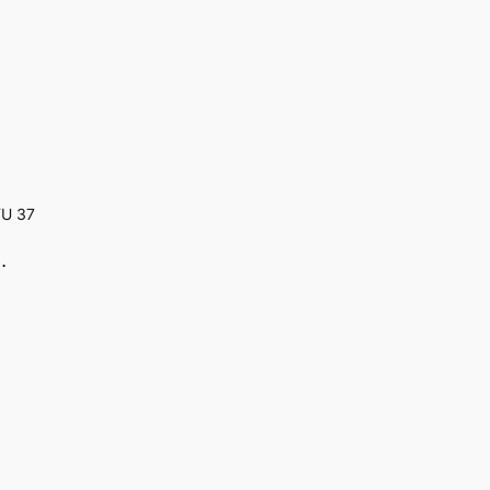
FU 37
…