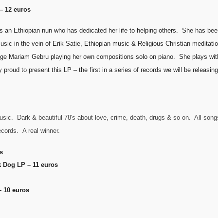
– 12 euros
an Ethiopian nun who has dedicated her life to helping others. She has bee
ic in the vein of Erik Satie, Ethiopian music & Religious Christian meditation 
ege Mariam Gebru playing her own compositions solo on piano. She plays with 
ry proud to present this LP – the first in a series of records we will be rele
sic. Dark & beautiful 78's about love, crime, death, drugs & so on. All song
ecords. A real winner.
s
k Dog LP – 11 euros
– 10 euros