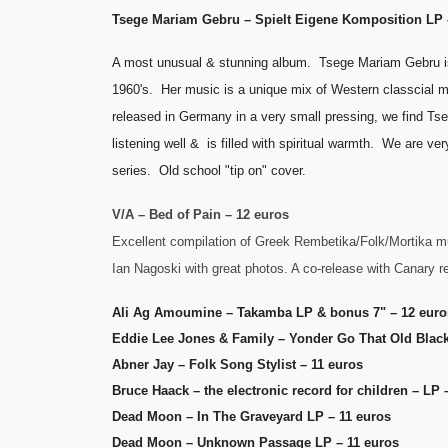
Tsege Mariam Gebru – Spielt Eigene Komposition LP 
A most unusual & stunning album. Tsege Mariam Gebru is 
1960's. Her music is a unique mix of Western classcial mus
released in Germany in a very small pressing, we find Ts
listening well & is filled with spiritual warmth. We are ve
series. Old school "tip on" cover.
V/A – Bed of Pain – 12 euros
Excellent compilation of Greek Rembetika/Folk/Mortika mu
Ian Nagoski with great photos. A co-release with Canary r
Ali Ag Amoumine – Takamba LP & bonus 7" – 12 euro
Eddie Lee Jones & Family – Yonder Go That Old Blac
Abner Jay – Folk Song Stylist – 11 euros
Bruce Haack – the electronic record for children – LP 
Dead Moon – In The Graveyard LP – 11 euros
Dead Moon – Unknown Passage LP – 11 euros