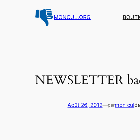
Aller
au
MONCUL.ORG
BOUTI
contenu
NEWSLETTER back
Août 26, 2012
—
mon cul
d
par