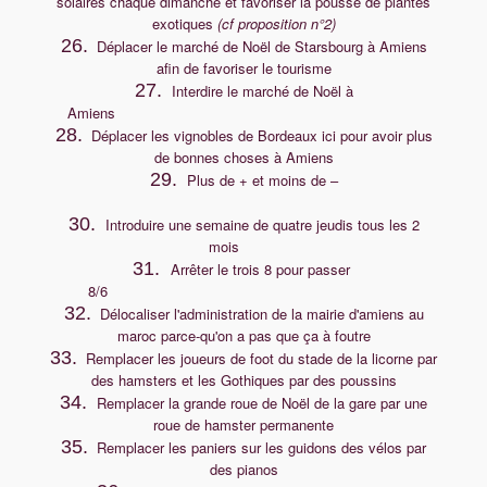
solaires chaque dimanche et favoriser la pousse de plantes
exotiques
(cf proposition
°2)
n
26.
Déplacer le marché de Noël de Starsbourg à Amiens
afin de favoriser le tourisme
27.
Interdire le marché de Noël à
Amiens
28.
Déplacer les vignobles de Bordeaux ici pour avoir plus
de bonnes choses à Amiens
29.
Plus de + et moins de –
30.
Introduire une semaine de quatre jeudis tous les 2
mois
31.
Arrêter le trois 8 pour passer
8/6
32.
Délocaliser l'administration de la mairie d'amiens au
maroc parce-qu'on a pas que ça à foutre
33.
Remplacer les joueurs de foot du stade de la licorne par
des hamsters et les Gothiques par des poussins
34.
Remplacer la grande roue de Noël de la gare par une
roue de hamster permanente
35.
Remplacer les paniers sur les guidons des vélos par
des pianos