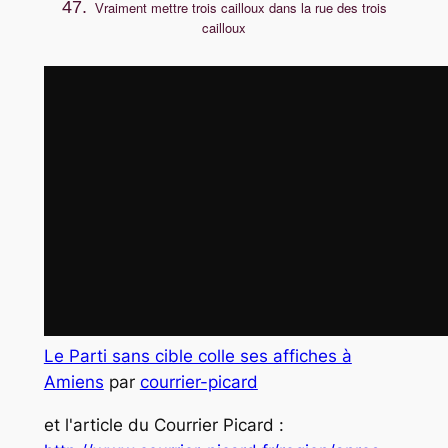
47.
raiment mettre trois cailloux dans la rue des trois
V
cailloux
Le Parti sans cible colle ses affiches à
Amiens
par
courrier-picard
et l'article du Courrier Picard :