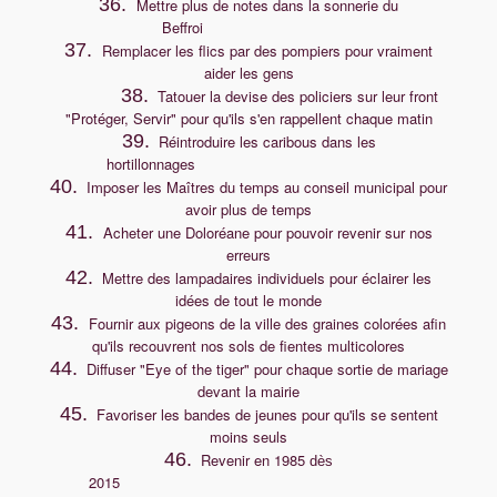
36.
Mettre plus de notes dans la sonnerie du
Beffroi
37.
Remplacer les flics par des pompiers pour vraiment
aider les gens
38.
Tatouer la devise des policiers sur leur front
"Protéger, Servir" pour qu'ils s'en rappellent chaque matin
39.
Réintroduire les caribous dans les
hortillonnages
40.
Imposer les Maîtres du temps au conseil municipal pour
avoir plus de temps
41.
Acheter une Doloréane pour pouvoir revenir sur nos
erreurs
42.
Mettre des lampadaires individuels pour éclairer les
idées de tout le monde
43.
Fournir aux pigeons de la ville des graines colorées afin
qu'ils recouvrent nos sols de fientes multicolores
44.
Diffuser "Eye of the tiger" pour chaque sortie de mariage
devant la mairie
45.
Favoriser les bandes de jeunes pour qu'ils se sentent
moins seuls
46.
Revenir en 1985
dès
2015