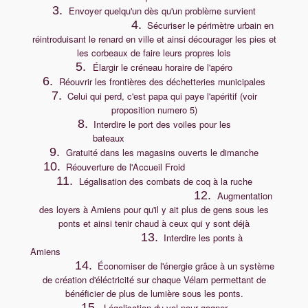
3.
Envoyer quelqu'un dès qu'un problème survient
4.
Sécuriser le périmètre urbain en
réintroduisant le renard en ville et ainsi
décourager les pies et
les corbeaux de faire leurs propres lois
5.
Élargir le créneau horaire de l'apéro
6.
Réouvrir les frontières des déchetteries municipales
7.
Celui qui perd, c'est papa qui paye l'apéritif (voir
proposition numero 5)
8.
Interdire le port des voiles pour les
bateaux
9.
Gratuité dans les magasins ouverts le dimanche
10.
Réouverture de l'Accueil Froid
11.
égalisation des combats de coq à la ruche
L
12.
Augmentation
des loyers à
miens pour qu'il y ait plus de gens sous les
A
ponts et ainsi tenir chaud à ceux qui y sont déjà
13.
Interdire les ponts à
Amien
14.
Économiser de l'énergie grâce à un système
de création d'éléctricité sur chaque Vélam permettant de
bénéficier de plus de lumière sous les ponts.
15.
Légalisation du vol pour gagner