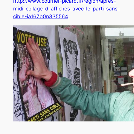
http://www.courrier-picard.fr/region/apres-
midi-collage-d-affiches-avec-le-parti-sans-
cible-ia167b0n335564