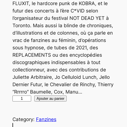
FLUXIT, le hardcore punk de KOBRA, et le
futur des concerts à l’ère C*VID selon
l’organisateur du festival NOT DEAD YET à
Toronto. Mais aussi la blinde de chroniques,
d’illustrations et de colonnes, où ça parle en
vrac de fanzines au féminin, d’opérations
sous hypnose, de tubes de 2021, des
REPLACEMENTS ou des encyclopédies
discographiques indispensables à tout
collectionneur, avec des contributions de
Juliette Arbitraire, Jo Celluloid Lunch, Jello
Dernier Futur, le Chevalier de Rinchy, Thierry
“Rrrrro” Baumelle, Cox, Manu…
q
Ajouter au panier
u
a
Category:
Fanzines
n