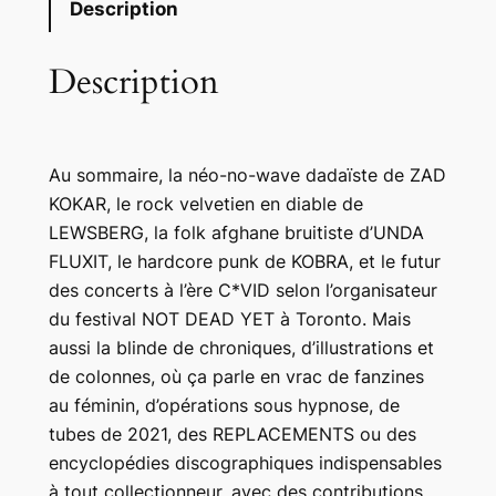
t
Description
i
t
Description
é
d
e
Au sommaire, la néo-no-wave dadaïste de ZAD
P
KOKAR, le rock velvetien en diable de
s
LEWSBERG, la folk afghane bruitiste d’UNDA
y
FLUXIT, le hardcore punk de KOBRA, et le futur
c
des concerts à l’ère C*VID selon l’organisateur
h
du festival NOT DEAD YET à Toronto. Mais
o
aussi la blinde de chroniques, d’illustrations et
D
de colonnes, où ça parle en vrac de fanzines
i
au féminin, d’opérations sous hypnose, de
s
tubes de 2021, des REPLACEMENTS ou des
c
encyclopédies discographiques indispensables
o
à tout collectionneur, avec des contributions
6