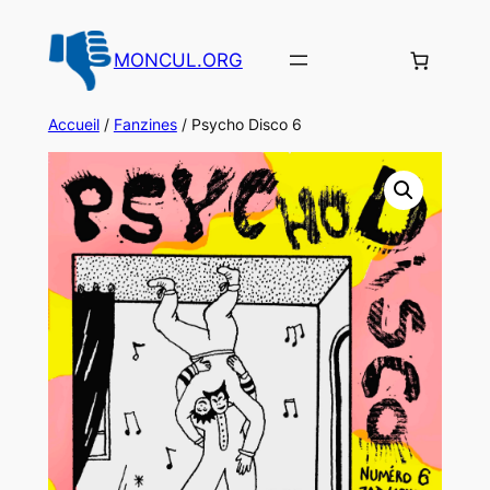
Aller
au
MONCUL.ORG
contenu
Accueil
/
Fanzines
/ Psycho Disco 6