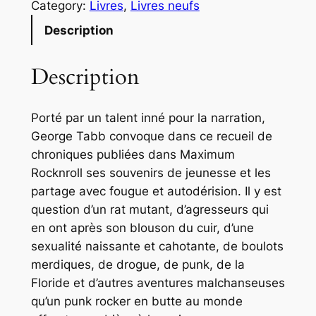
Category:
Livres
, 
Livres neufs
n
t
Description
i
t
Description
é
d
Porté par un talent inné pour la narration,
e
George Tabb convoque dans ce recueil de
G
chroniques publiées dans
Maximum
e
Rocknroll
ses souvenirs de jeunesse et les
o
partage avec fougue et autodérision. Il y est
r
question d’un rat mutant, d’agresseurs qui
g
en ont après son blouson du cuir, d’une
e
sexualité naissante et cahotante, de boulots
T
merdiques, de drogue, de punk, de la
a
Floride et d’autres aventures malchanseuses
b
qu’un punk rocker en butte au monde
b