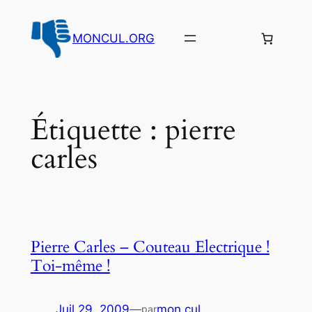
Aller
au
MONCUL.ORG
contenu
Étiquette :
pierre
carles
Pierre Carles – Couteau Electrique !
Toi-même !
Juil 29, 2009
—
mon cul
par